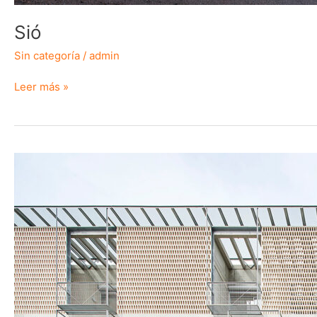
Sió
Sin categoría
/
admin
Leer más »
Celosía
habitada