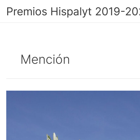
Ir
Premios Hispalyt 2019-20
al
contenido
Mención
Viva
la
Vega