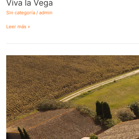
Viva la Vega
Sin categoría
/
admin
Leer más »
Al
abrigo
de
un
muro